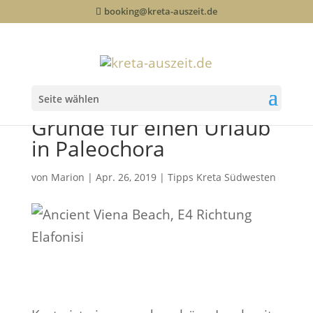
booking@kreta-auszeit.de
Kreta Paleochora: 3 gute
Seite wählen
Gründe für einen Urlaub
in Paleochora
von
Marion
|
Apr. 26, 2019
|
Tipps Kreta Südwesten